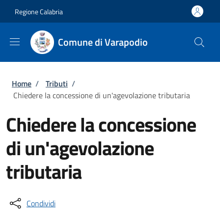
Salta al contenuto principale
Skip to footer content
Regione Calabria
Comune di Varapodio
Briciole di pane
Home
/
Tributi
/
Chiedere la concessione di un'agevolazione tributaria
Chiedere la concessione
di un'agevolazione
tributaria
Condividi