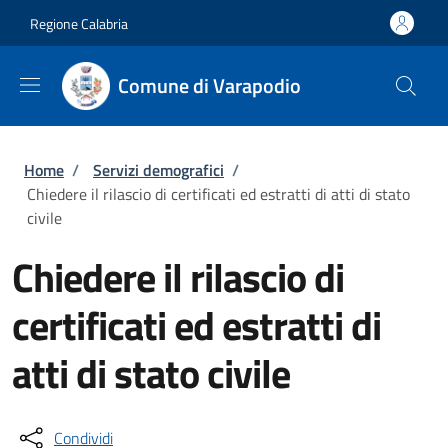
Salta al contenuto principale
Skip to footer content
Regione Calabria
Comune di Varapodio
Briciole di pane
Home
/
Servizi demografici
/
Chiedere il rilascio di certificati ed estratti di atti di stato
civile
Chiedere il rilascio di
certificati ed estratti di
atti di stato civile
Condividi