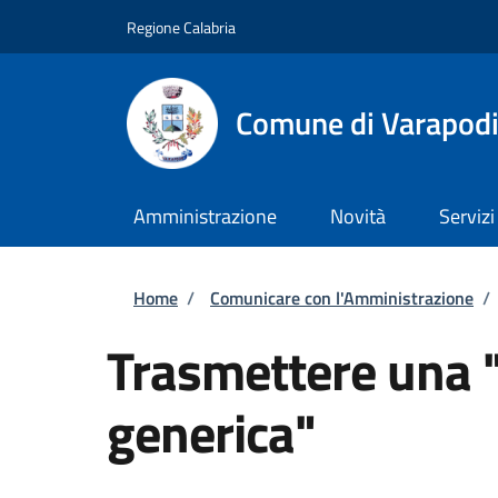
Salta al contenuto principale
Skip to footer content
Regione Calabria
Comune di Varapod
Amministrazione
Novità
Servizi
Briciole di pane
Home
/
Comunicare con l'Amministrazione
/
Trasmettere una 
generica"