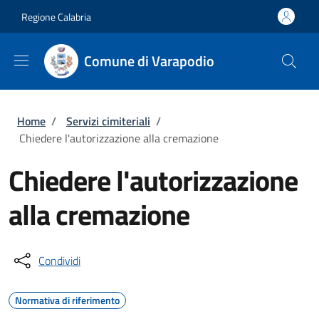
Salta al contenuto principale
Skip to footer content
Regione Calabria
Comune di Varapodio
Briciole di pane
Home
/
Servizi cimiteriali
/
Chiedere l'autorizzazione alla cremazione
Chiedere l'autorizzazione
alla cremazione
Condividi
Normativa di riferimento