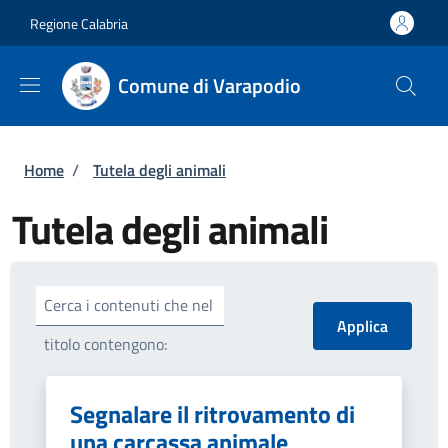
Salta al contenuto principale
Skip to footer content
Regione Calabria
Comune di Varapodio
Briciole di pane
Home
/
Tutela degli animali
Tutela degli animali
Cerca i contenuti che nel
titolo contengono:
Segnalare il ritrovamento di
una carcassa animale