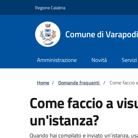
Salta al contenuto principale
Skip to footer content
Regione Calabria
Comune di Varapod
Amministrazione
Novità
Servizi
Briciole di pane
Home
/
Domande frequenti
/
Come faccio a
Come faccio a vis
un'istanza?
Quando hai compilato e inviato un'istanza, usa