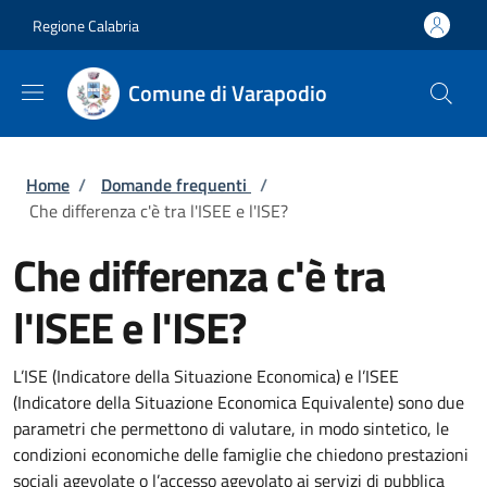
Salta al contenuto principale
Skip to footer content
Regione Calabria
Comune di Varapodio
Briciole di pane
Home
/
Domande frequenti
/
Che differenza c'è tra l'ISEE e l'ISE?
Che differenza c'è tra
l'ISEE e l'ISE?
L’ISE (Indicatore della Situazione Economica) e l’ISEE
(Indicatore della Situazione Economica Equivalente) sono due
parametri che permettono di valutare, in modo sintetico, le
condizioni economiche delle famiglie che chiedono prestazioni
sociali agevolate o l’accesso agevolato ai servizi di pubblica