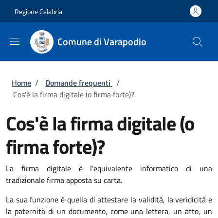
Salta al contenuto principale
Skip to footer content
Regione Calabria
Comune di Varapodio
Briciole di pane
Home
/
Domande frequenti
/
Cos'è la firma digitale (o firma forte)?
Cos'è la firma digitale (o
firma forte)?
La firma digitale è l'equivalente informatico di una
tradizionale firma apposta su carta.
La sua funzione è quella di attestare la validità, la veridicità e
la paternità di un documento, come una lettera, un atto, un