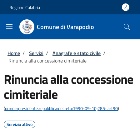
Salta al contenuto principale
Skip to footer content
Regione Calabria
Comune di Varapodio
Briciole di pane
Home
/
Servizi
/
Anagrafe e stato civile
/
Rinuncia alla concessione cimiteriale
Rinuncia alla concessione
cimiteriale
(
urn:nir:presidente.repubblica:decreto:1990-09-10;285~art90
)
Servizio attivo