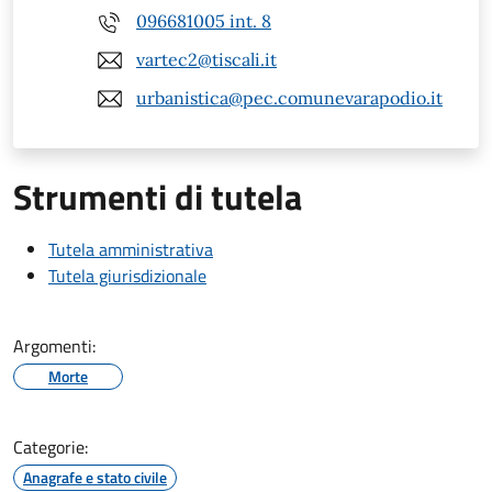
096681005 int. 8
vartec2@tiscali.it
urbanistica@pec.comunevarapodio.it
Strumenti di tutela
Tutela amministrativa
Tutela giurisdizionale
Argomenti:
Morte
Categorie:
Anagrafe e stato civile