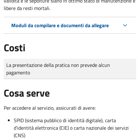
validità e le sepolture siano in ottimo stato di manutenzione e
libere da resti mortali.
Moduli da compilare e documenti da allegare
Costi
Tipo di pagamento
Importo
La presentazione della pratica non prevede alcun
pagamento
Cosa serve
Per accedere al servizio, assicurati di avere:
SPID (sistema pubblico di identità digitale), carta
d’identità elettronica (CIE) o carta nazionale dei servizi
(CNS)