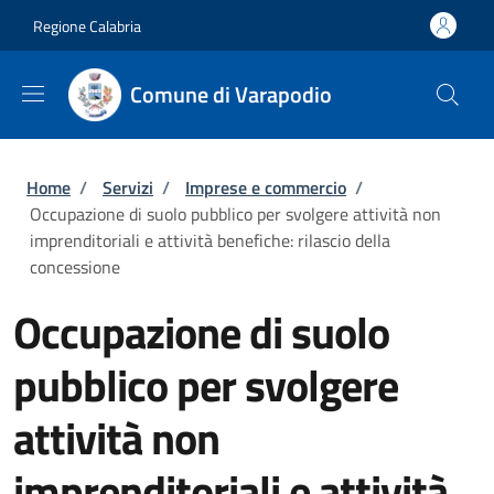
Salta al contenuto principale
Skip to footer content
Regione Calabria
Comune di Varapodio
Briciole di pane
Home
/
Servizi
/
Imprese e commercio
/
Occupazione di suolo pubblico per svolgere attività non
imprenditoriali e attività benefiche: rilascio della
concessione
Occupazione di suolo
pubblico per svolgere
attività non
imprenditoriali e attività