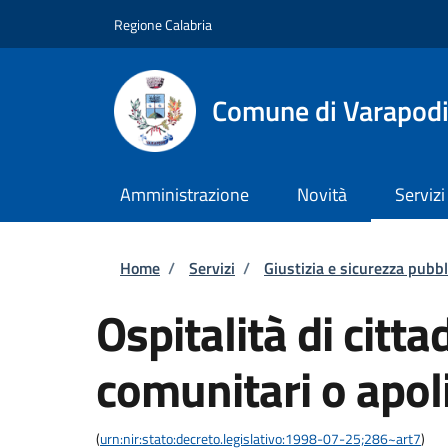
Salta al contenuto principale
Skip to footer content
Regione Calabria
Comune di Varapod
Amministrazione
Novità
Servizi
Briciole di pane
Home
/
Servizi
/
Giustizia e sicurezza pubbl
Ospitalità di citta
comunitari o apol
(
urn:nir:stato:decreto.legislativo:1998-07-25;286~art7
)