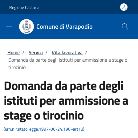
Salta al contenuto principale
Skip to footer content
Regione Calabria
Comune di Varapodio
Briciole di pane
Home
/
Servizi
/
Vita lavorativa
/
Domanda da parte degli istituti per ammissione a stage o
tirocinio
Domanda da parte degli
istituti per ammissione a
stage o tirocinio
(
urn:nir:stato:legge:1997-06-24;196~art18
)