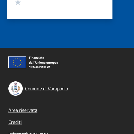
Valuta 1 stelle su 5
Comune di Varapodio
Footer menu
Area riservata
Crediti
Informativa privacy