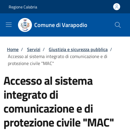
Salta al contenuto principale
Skip to footer content
Regione Calabria
Comune di Varapodio
Briciole di pane
Home
/
Servizi
/
Giustizia e sicurezza pubblica
/
Accesso al sistema integrato di comunicazione e di
protezione civile "MAC"
Accesso al sistema
integrato di
comunicazione e di
protezione civile "MAC"