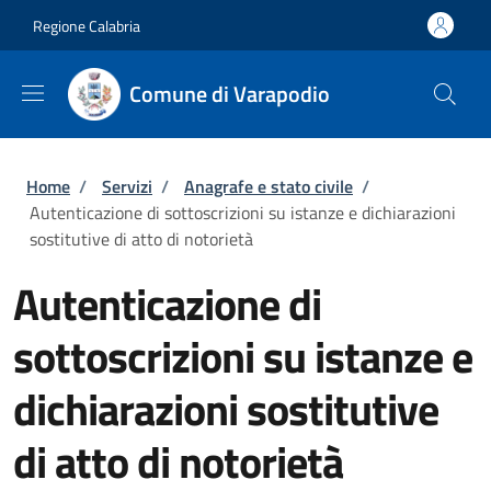
Salta al contenuto principale
Skip to footer content
Regione Calabria
Comune di Varapodio
Briciole di pane
Home
/
Servizi
/
Anagrafe e stato civile
/
Autenticazione di sottoscrizioni su istanze e dichiarazioni
sostitutive di atto di notorietà
Autenticazione di
sottoscrizioni su istanze e
dichiarazioni sostitutive
di atto di notorietà