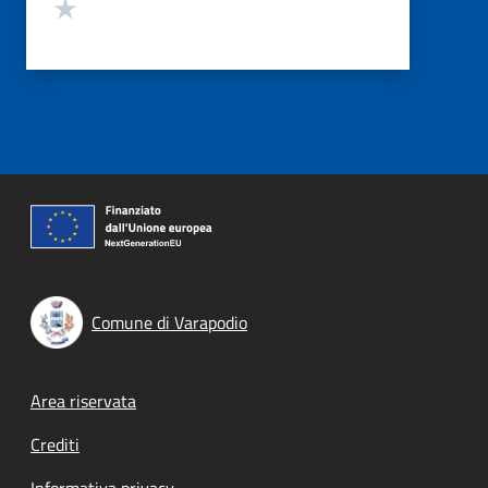
Valuta 1 stelle su 5
Comune di Varapodio
Footer menu
Area riservata
Crediti
Informativa privacy