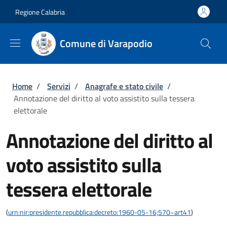
Salta al contenuto principale
Skip to footer content
Regione Calabria
Comune di Varapodio
Briciole di pane
Home
/
Servizi
/
Anagrafe e stato civile
/
Annotazione del diritto al voto assistito sulla tessera
elettorale
Annotazione del diritto al
voto assistito sulla
tessera elettorale
(
urn:nir:presidente.repubblica:decreto:1960-05-16;570~art41
)