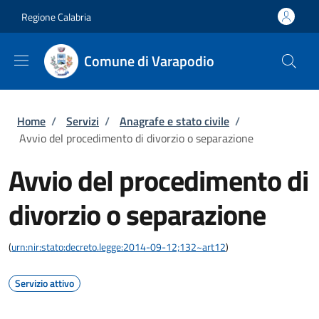
Salta al contenuto principale
Skip to footer content
Regione Calabria
Comune di Varapodio
Briciole di pane
Home
/
Servizi
/
Anagrafe e stato civile
/
Avvio del procedimento di divorzio o separazione
Avvio del procedimento di
divorzio o separazione
(
urn:nir:stato:decreto.legge:2014-09-12;132~art12
)
Servizio attivo