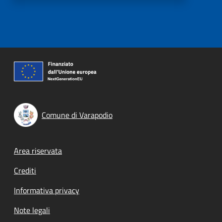
Comune di Varapodio
Footer menu
Area riservata
Crediti
Informativa privacy
Note legali