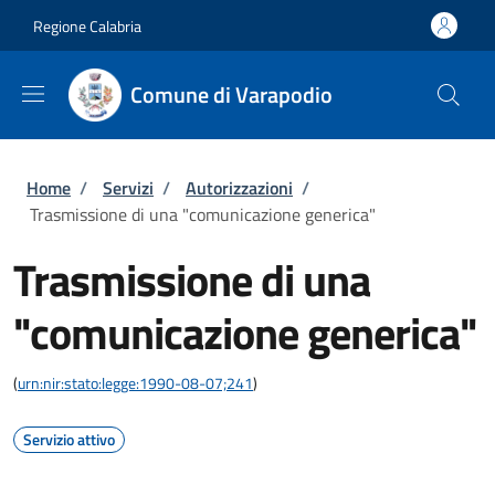
Salta al contenuto principale
Skip to footer content
Regione Calabria
Comune di Varapodio
Briciole di pane
Home
/
Servizi
/
Autorizzazioni
/
Trasmissione di una "comunicazione generica"
Trasmissione di una
"comunicazione generica"
(
urn:nir:stato:legge:1990-08-07;241
)
Servizio attivo