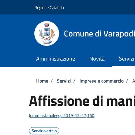
Salta al contenuto principale
Skip to footer content
Regione Calabria
Comune di Varapod
Amministrazione
Novità
Servizi
Briciole di pane
Home
/
Servizi
/
Imprese e commercio
/
A
Affissione di mani
(
urn:nir:stato:legge:2019-12-27;160
)
Servizio attivo