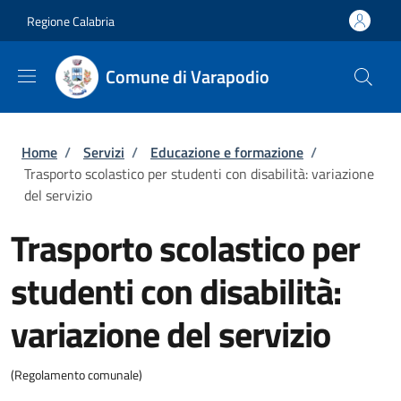
Salta al contenuto principale
Skip to footer content
Regione Calabria
Comune di Varapodio
Briciole di pane
Home
/
Servizi
/
Educazione e formazione
/
Trasporto scolastico per studenti con disabilità: variazione
del servizio
Trasporto scolastico per
studenti con disabilità:
variazione del servizio
(Regolamento comunale)