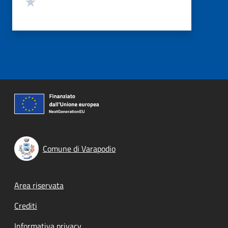
Valuta 1 stelle su 5
Comune di Varapodio
Footer menu
Area riservata
Crediti
Informativa privacy