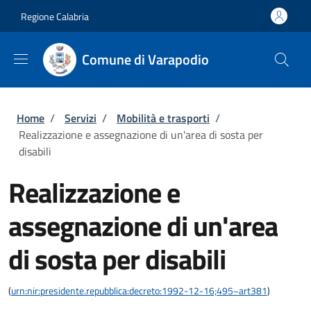
Salta al contenuto principale
Skip to footer content
Regione Calabria
Comune di Varapodio
Briciole di pane
Home
/
Servizi
/
Mobilità e trasporti
/
Realizzazione e assegnazione di un'area di sosta per
disabili
Realizzazione e
assegnazione di un'area
di sosta per disabili
(
urn:nir:presidente.repubblica:decreto:1992-12-16;495~art381
)