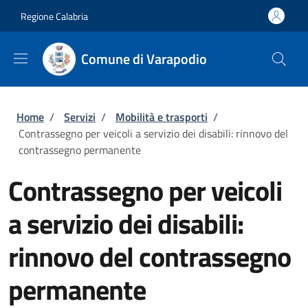
Salta al contenuto principale
Skip to footer content
Regione Calabria
Comune di Varapodio
Briciole di pane
Home
/
Servizi
/
Mobilità e trasporti
/
Contrassegno per veicoli a servizio dei disabili: rinnovo del
contrassegno permanente
Contrassegno per veicoli
a servizio dei disabili:
rinnovo del contrassegno
permanente